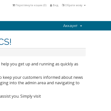
Переглянути кошик (
0
)
Вхід
Обрати мову
Аккаунт
CS!
 help you get up and running as quickly as
to keep your customers informed about news
gging into the admin area and navigating to
ssist you. Simply visit