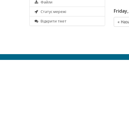
Файли
Friday
Статус мережі
Відкрити тікет
« Наз