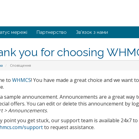
атус мережі
Партнерство
Зв'язок з нами
ank you for choosing WHM
на
Сповіщення
me to
WHMCS
! You have made a great choice and we want to
e.
s a sample announcement. Announcements are a great way 
cial offers. You can edit or delete this announcement by lo
t > Announcements
.
ny point you get stuck, our support team is available 24x7 to a
hmcs.com/support
to request assistance.