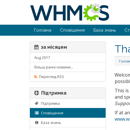
Головна
Сповіщення
База знань
Ст
Th
за місяцем
Aug 2017
Голов
більш ранні новини...
Welco
Перегляд RSS
possibl
This i
Підтримка
and spe
Suppor
Підтримка
If at a
Сповіщення
www.w
База знань