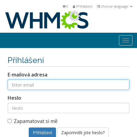
0
Přihlášení
Choose language
Togg
navi
Přihlášení
E-mailová adresa
Heslo
Zapamatovat si mě
Zapomněli jste heslo?