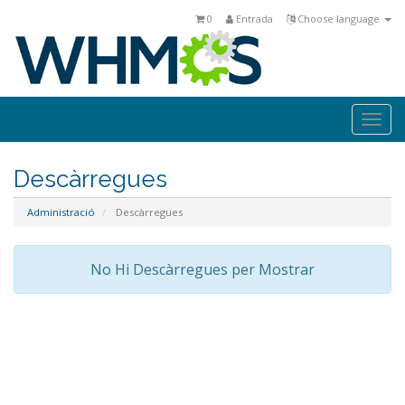
0
Entrada
Choose language
Togg
navi
Descàrregues
Administració
Descàrregues
No Hi Descàrregues per Mostrar