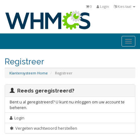
0
Login
Kies taal
Togg
navi
Registreer
Klantensysteem Home
Registreer
Reeds geregistreerd?
Bent u al geregistreerd? U kunt nu inloggen om uw account te
beheren.
Login
Vergeten wachtwoord herstellen